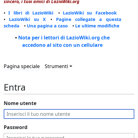
sincero, i tuoi amici di LazioWiki.org
•
I libri di LazioWiki
•
LazioWiki su Facebook
•
LazioWiki su X
•
Pagine collegate a questa
scheda
•
Una pagina a caso
•
Le ultime modifiche
•
Nota per i lettori di LazioWiki.org che
accedono al sito con un cellulare
Pagina speciale
Strumenti
Entra
Nome utente
Password