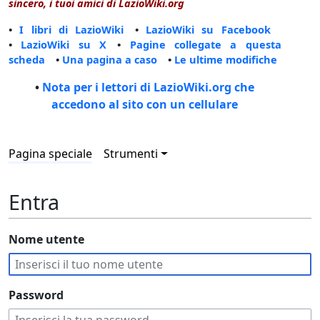
sincero, i tuoi amici di LazioWiki.org
•
I libri di LazioWiki
•
LazioWiki su Facebook
•
LazioWiki su X
•
Pagine collegate a questa
scheda
•
Una pagina a caso
•
Le ultime modifiche
•
Nota per i lettori di LazioWiki.org che
accedono al sito con un cellulare
Pagina speciale
Strumenti
Entra
Nome utente
Password