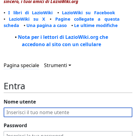
sincero, i tuoi amici di LazioWiki.org
•
I libri di LazioWiki
•
LazioWiki su Facebook
•
LazioWiki su X
•
Pagine collegate a questa
scheda
•
Una pagina a caso
•
Le ultime modifiche
•
Nota per i lettori di LazioWiki.org che
accedono al sito con un cellulare
Pagina speciale
Strumenti
Entra
Nome utente
Password