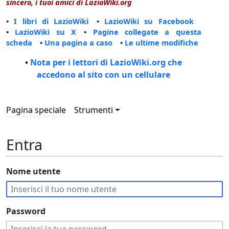
sincero, i tuoi amici di LazioWiki.org
•
I libri di LazioWiki
•
LazioWiki su Facebook
•
LazioWiki su X
•
Pagine collegate a questa
scheda
•
Una pagina a caso
•
Le ultime modifiche
•
Nota per i lettori di LazioWiki.org che
accedono al sito con un cellulare
Pagina speciale
Strumenti
Entra
Nome utente
Password