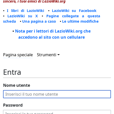
sincero, i tuoi amici di LazioWiki.org
•
I libri di LazioWiki
•
LazioWiki su Facebook
•
LazioWiki su X
•
Pagine collegate a questa
scheda
•
Una pagina a caso
•
Le ultime modifiche
•
Nota per i lettori di LazioWiki.org che
accedono al sito con un cellulare
Pagina speciale
Strumenti
Entra
Nome utente
Password