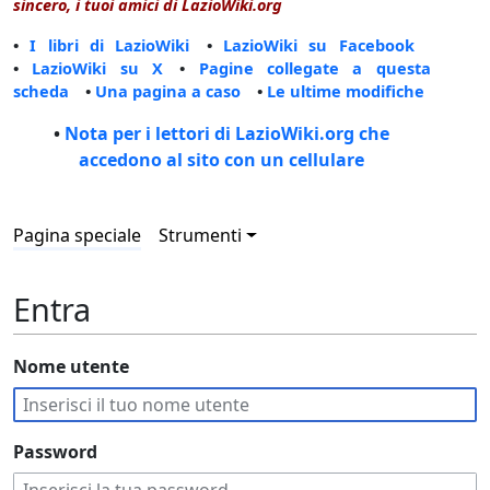
sincero, i tuoi amici di LazioWiki.org
•
I libri di LazioWiki
•
LazioWiki su Facebook
•
LazioWiki su X
•
Pagine collegate a questa
scheda
•
Una pagina a caso
•
Le ultime modifiche
•
Nota per i lettori di LazioWiki.org che
accedono al sito con un cellulare
Pagina speciale
Strumenti
Entra
Nome utente
Password