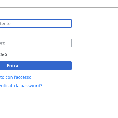
ta/o
Entra
to con l'accesso
enticato la password?