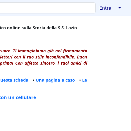
↓
Entra
co online sulla Storia della S.S. Lazio
l cuore. Ti immaginiamo già nel firmamento
ttori con il tuo stile inconfondibile. Buon
rima! Con affetto sincero, i tuoi amici di
questa scheda
•
Una pagina a caso
•
Le
con un cellulare