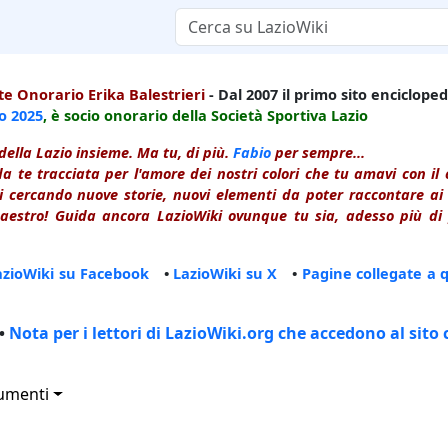
e Onorario Erika Balestrieri
- Dal 2007 il primo sito enciclopedi
io
2025
, è socio onorario della Società Sportiva Lazio
della Lazio insieme. Ma tu, di più.
Fabio
per sempre...
a te tracciata per l'amore dei nostri colori che tu amavi con i
 cercando nuove storie, nuovi elementi da poter raccontare ai le
estro! Guida ancora LazioWiki ovunque tu sia, adesso più di p
azioWiki su Facebook
•
LazioWiki su X
•
Pagine collegate a 
•
Nota per i lettori di LazioWiki.org che accedono al sito 
umenti