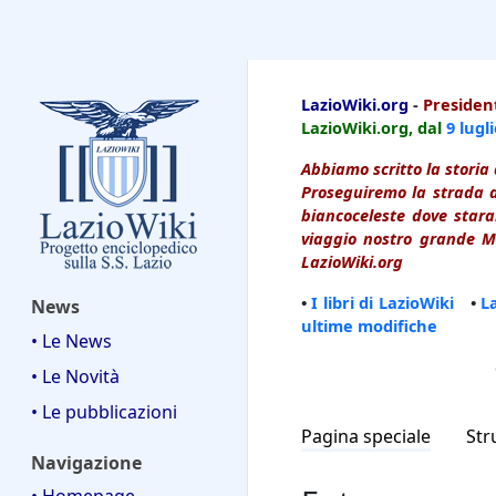
LazioWiki
LazioWiki.org
-
President
LazioWiki.org, dal
9 lugl
Abbiamo scritto la storia 
Proseguiremo la strada d
biancoceleste dove starai
viaggio nostro grande Ma
LazioWiki.org
•
I libri di LazioWiki
•
L
News
ultime modifiche
• Le News
• Le Novità
• Le pubblicazioni
Pagina speciale
Str
Navigazione