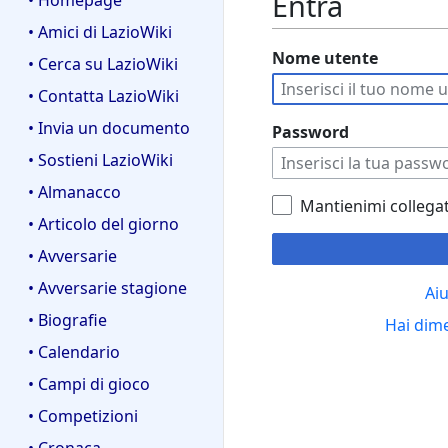
Entra
• Homepage
• Amici di LazioWiki
Nome utente
• Cerca su LazioWiki
• Contatta LazioWiki
• Invia un documento
Password
• Sostieni LazioWiki
• Almanacco
Mantienimi collega
• Articolo del giorno
• Avversarie
• Avversarie stagione
Aiu
• Biografie
Hai dim
• Calendario
• Campi di gioco
• Competizioni
• Cronaca