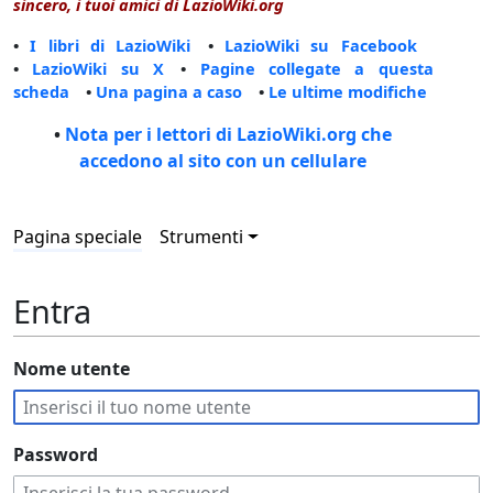
sincero, i tuoi amici di LazioWiki.org
•
I libri di LazioWiki
•
LazioWiki su Facebook
•
LazioWiki su X
•
Pagine collegate a questa
scheda
•
Una pagina a caso
•
Le ultime modifiche
•
Nota per i lettori di LazioWiki.org che
accedono al sito con un cellulare
Pagina speciale
Strumenti
Entra
Nome utente
Password