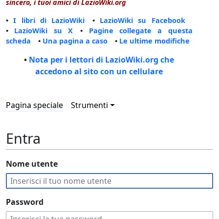
sincero, i tuoi amici di LazioWiki.org
•
I libri di LazioWiki
•
LazioWiki su Facebook
•
LazioWiki su X
•
Pagine collegate a questa
scheda
•
Una pagina a caso
•
Le ultime modifiche
•
Nota per i lettori di LazioWiki.org che
accedono al sito con un cellulare
Pagina speciale
Strumenti
Entra
Nome utente
Password