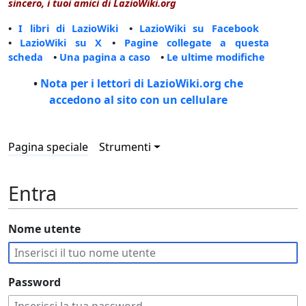
sincero, i tuoi amici di LazioWiki.org
•
I libri di LazioWiki
•
LazioWiki su Facebook
•
LazioWiki su X
•
Pagine collegate a questa
scheda
•
Una pagina a caso
•
Le ultime modifiche
•
Nota per i lettori di LazioWiki.org che
accedono al sito con un cellulare
Pagina speciale
Strumenti
Entra
Nome utente
Password