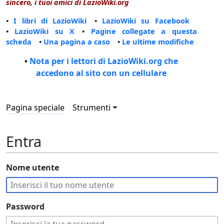
sincero, i tuoi amici di LazioWiki.org
•
I libri di LazioWiki
•
LazioWiki su Facebook
•
LazioWiki su X
•
Pagine collegate a questa
scheda
•
Una pagina a caso
•
Le ultime modifiche
•
Nota per i lettori di LazioWiki.org che
accedono al sito con un cellulare
Pagina speciale
Strumenti
Entra
Nome utente
Password