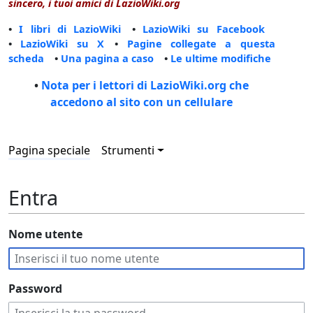
sincero, i tuoi amici di LazioWiki.org
•
I libri di LazioWiki
•
LazioWiki su Facebook
•
LazioWiki su X
•
Pagine collegate a questa
scheda
•
Una pagina a caso
•
Le ultime modifiche
•
Nota per i lettori di LazioWiki.org che
accedono al sito con un cellulare
Pagina speciale
Strumenti
Entra
Nome utente
Password