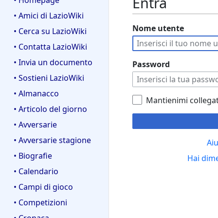
Entra
• Homepage
• Amici di LazioWiki
Nome utente
• Cerca su LazioWiki
• Contatta LazioWiki
• Invia un documento
Password
• Sostieni LazioWiki
• Almanacco
Mantienimi collega
• Articolo del giorno
• Avversarie
• Avversarie stagione
Aiu
• Biografie
Hai dim
• Calendario
• Campi di gioco
• Competizioni
• Cronaca