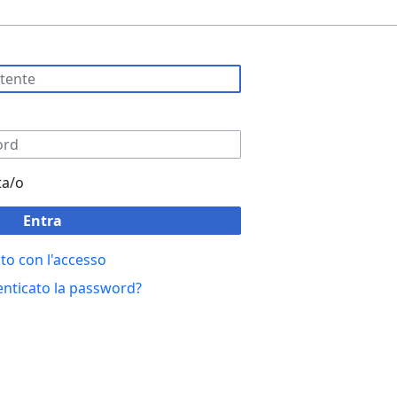
ta/o
Entra
to con l'accesso
enticato la password?