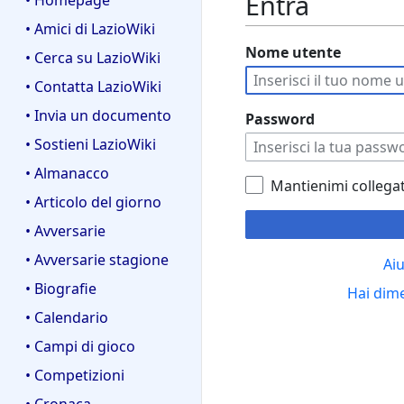
Entra
• Homepage
• Amici di LazioWiki
Nome utente
• Cerca su LazioWiki
• Contatta LazioWiki
• Invia un documento
Password
• Sostieni LazioWiki
• Almanacco
Mantienimi collega
• Articolo del giorno
• Avversarie
• Avversarie stagione
Aiu
• Biografie
Hai dim
• Calendario
• Campi di gioco
• Competizioni
• Cronaca