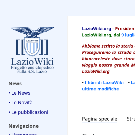
LazioWiki
LazioWiki.org
-
President
LazioWiki.org, dal
9 lugl
Abbiamo scritto la storia 
Proseguiremo la strada d
biancoceleste dove starai
viaggio nostro grande Ma
LazioWiki.org
•
I libri di LazioWiki
•
L
News
ultime modifiche
• Le News
• Le Novità
• Le pubblicazioni
Pagina speciale
Str
Navigazione