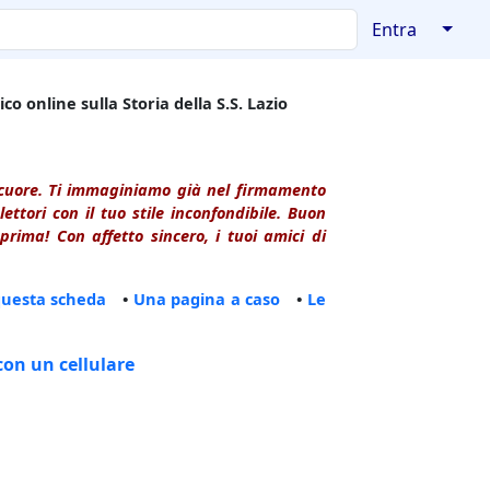
↓
Entra
co online sulla Storia della S.S. Lazio
l cuore. Ti immaginiamo già nel firmamento
ttori con il tuo stile inconfondibile. Buon
rima! Con affetto sincero, i tuoi amici di
questa scheda
•
Una pagina a caso
•
Le
con un cellulare