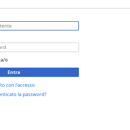
ta/o
Entra
to con l'accesso
enticato la password?