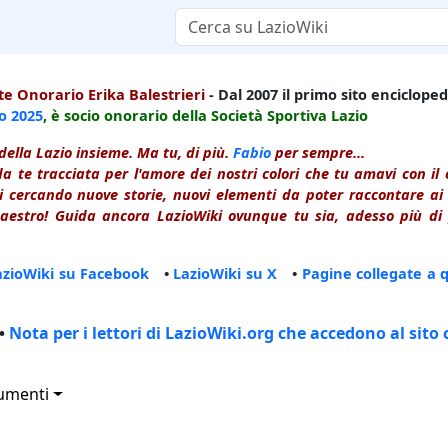
e Onorario Erika Balestrieri
- Dal 2007 il primo sito enciclopedi
io
2025
, è socio onorario della Società Sportiva Lazio
della Lazio insieme. Ma tu, di più.
Fabio
per sempre...
a te tracciata per l'amore dei nostri colori che tu amavi con i
 cercando nuove storie, nuovi elementi da poter raccontare ai le
estro! Guida ancora LazioWiki ovunque tu sia, adesso più di p
azioWiki su Facebook
•
LazioWiki su X
•
Pagine collegate a 
•
Nota per i lettori di LazioWiki.org che accedono al sito 
umenti