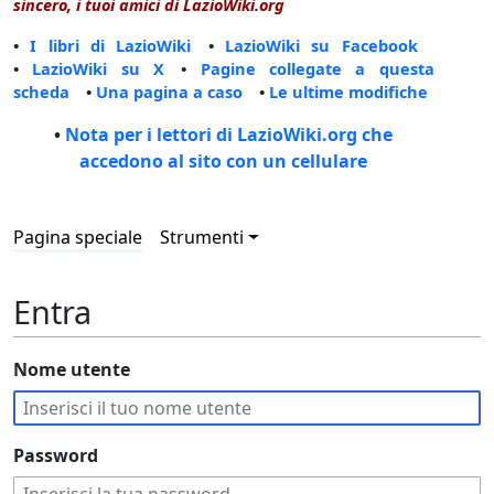
sincero, i tuoi amici di LazioWiki.org
•
I libri di LazioWiki
•
LazioWiki su Facebook
•
LazioWiki su X
•
Pagine collegate a questa
scheda
•
Una pagina a caso
•
Le ultime modifiche
•
Nota per i lettori di LazioWiki.org che
accedono al sito con un cellulare
Pagina speciale
Strumenti
Entra
Nome utente
Password