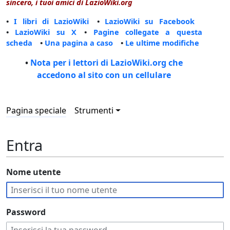
sincero, i tuoi amici di LazioWiki.org
•
I libri di LazioWiki
•
LazioWiki su Facebook
•
LazioWiki su X
•
Pagine collegate a questa
scheda
•
Una pagina a caso
•
Le ultime modifiche
•
Nota per i lettori di LazioWiki.org che
accedono al sito con un cellulare
Pagina speciale
Strumenti
Entra
Nome utente
Password