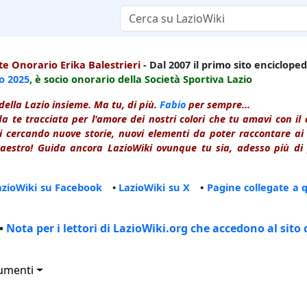
e Onorario Erika Balestrieri
- Dal 2007 il primo sito enciclopedi
io
2025
, è socio onorario della Società Sportiva Lazio
della Lazio insieme. Ma tu, di più.
Fabio
per sempre...
a te tracciata per l'amore dei nostri colori che tu amavi con i
 cercando nuove storie, nuovi elementi da poter raccontare ai le
estro! Guida ancora LazioWiki ovunque tu sia, adesso più di p
azioWiki su Facebook
•
LazioWiki su X
•
Pagine collegate a 
•
Nota per i lettori di LazioWiki.org che accedono al sito 
umenti