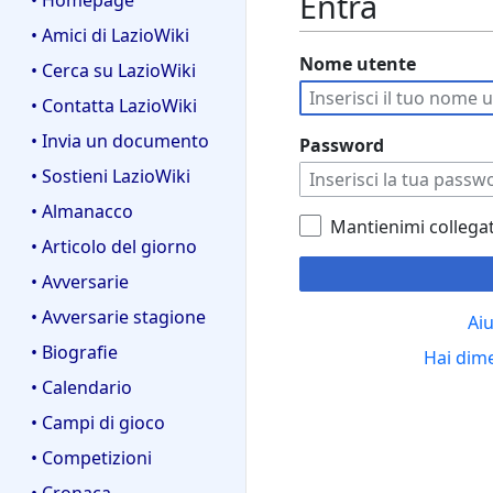
Entra
• Homepage
• Amici di LazioWiki
Nome utente
• Cerca su LazioWiki
• Contatta LazioWiki
• Invia un documento
Password
• Sostieni LazioWiki
• Almanacco
Mantienimi collega
• Articolo del giorno
• Avversarie
• Avversarie stagione
Aiu
• Biografie
Hai dim
• Calendario
• Campi di gioco
• Competizioni
• Cronaca