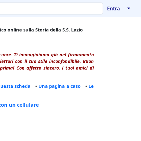
↓
Entra
co online sulla Storia della S.S. Lazio
l cuore. Ti immaginiamo già nel firmamento
ttori con il tuo stile inconfondibile. Buon
rima! Con affetto sincero, i tuoi amici di
questa scheda
•
Una pagina a caso
•
Le
con un cellulare