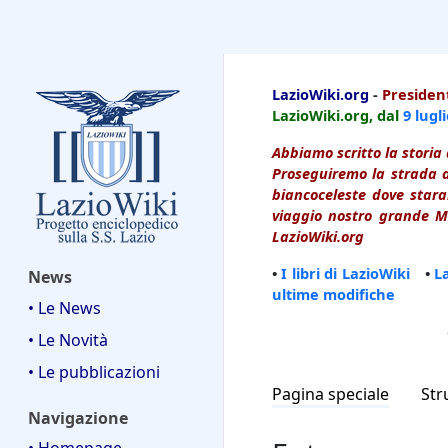
LazioWiki
LazioWiki.org
-
President
LazioWiki.org, dal
9 lugl
Abbiamo scritto la storia 
Proseguiremo la strada d
biancoceleste dove starai
viaggio nostro grande Ma
LazioWiki.org
•
I libri di LazioWiki
•
L
News
ultime modifiche
• Le News
• Le Novità
• Le pubblicazioni
Pagina speciale
Str
Navigazione