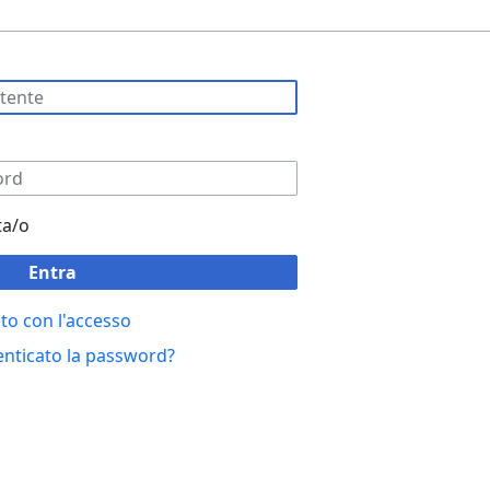
ta/o
Entra
to con l'accesso
enticato la password?