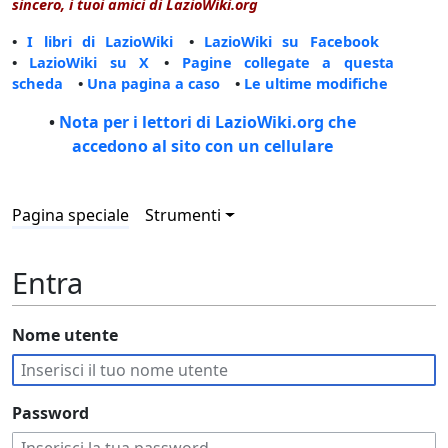
sincero, i tuoi amici di LazioWiki.org
•
I libri di LazioWiki
•
LazioWiki su Facebook
•
LazioWiki su X
•
Pagine collegate a questa
scheda
•
Una pagina a caso
•
Le ultime modifiche
•
Nota per i lettori di LazioWiki.org che
accedono al sito con un cellulare
Pagina speciale
Strumenti
Entra
Nome utente
Password