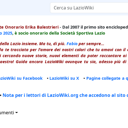
e Onorario Erika Balestrieri
- Dal 2007 il primo sito enciclopedi
io
2025
, è socio onorario della Società Sportiva Lazio
della Lazio insieme. Ma tu, di più.
Fabio
per sempre...
a te tracciata per l'amore dei nostri colori che tu amavi con i
 cercando nuove storie, nuovi elementi da poter raccontare ai le
estro! Guida ancora LazioWiki ovunque tu sia, adesso più di p
azioWiki su Facebook
•
LazioWiki su X
•
Pagine collegate a 
•
Nota per i lettori di LazioWiki.org che accedono al sito 
umenti