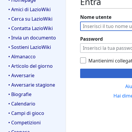
Entra
• Homepage
• Amici di LazioWiki
Nome utente
• Cerca su LazioWiki
• Contatta LazioWiki
• Invia un documento
Password
• Sostieni LazioWiki
• Almanacco
Mantienimi collega
• Articolo del giorno
• Avversarie
• Avversarie stagione
Aiu
• Biografie
Hai dim
• Calendario
• Campi di gioco
• Competizioni
• Cronaca