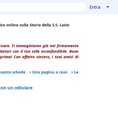
↓
Entra
co online sulla Storia della S.S. Lazio
l cuore. Ti immaginiamo già nel firmamento
ttori con il tuo stile inconfondibile. Buon
rima! Con affetto sincero, i tuoi amici di
questa scheda
•
Una pagina a caso
•
Le
con un cellulare