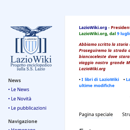
LazioWiki
LazioWiki.org
-
President
LazioWiki.org, dal
9 lugl
Abbiamo scritto la storia 
Proseguiremo la strada d
biancoceleste dove starai
viaggio nostro grande Ma
LazioWiki.org
•
I libri di LazioWiki
•
L
News
ultime modifiche
• Le News
• Le Novità
• Le pubblicazioni
Pagina speciale
Str
Navigazione