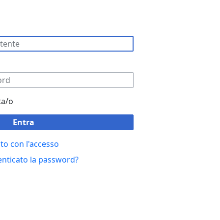
ta/o
Entra
to con l'accesso
enticato la password?