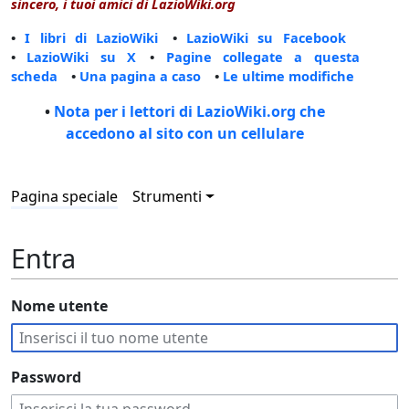
sincero, i tuoi amici di LazioWiki.org
•
I libri di LazioWiki
•
LazioWiki su Facebook
•
LazioWiki su X
•
Pagine collegate a questa
scheda
•
Una pagina a caso
•
Le ultime modifiche
•
Nota per i lettori di LazioWiki.org che
accedono al sito con un cellulare
Pagina speciale
Strumenti
Entra
Nome utente
Password