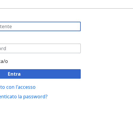
ta/o
Entra
to con l'accesso
enticato la password?