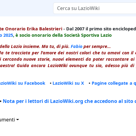
e Onorario Erika Balestrieri
- Dal 2007 il primo sito enciclopedi
io
2025
, è socio onorario della Società Sportiva Lazio
della Lazio insieme. Ma tu, di più.
Fabio
per sempre...
a te tracciata per l'amore dei nostri colori che tu amavi con i
 cercando nuove storie, nuovi elementi da poter raccontare ai le
estro! Guida ancora LazioWiki ovunque tu sia, adesso più di p
azioWiki su Facebook
•
LazioWiki su X
•
Pagine collegate a 
•
Nota per i lettori di LazioWiki.org che accedono al sito 
umenti