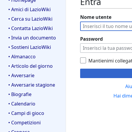
Entra
• Homepage
• Amici di LazioWiki
Nome utente
• Cerca su LazioWiki
• Contatta LazioWiki
• Invia un documento
Password
• Sostieni LazioWiki
• Almanacco
Mantienimi collega
• Articolo del giorno
• Avversarie
• Avversarie stagione
Aiu
• Biografie
Hai dim
• Calendario
• Campi di gioco
• Competizioni
• Cronaca