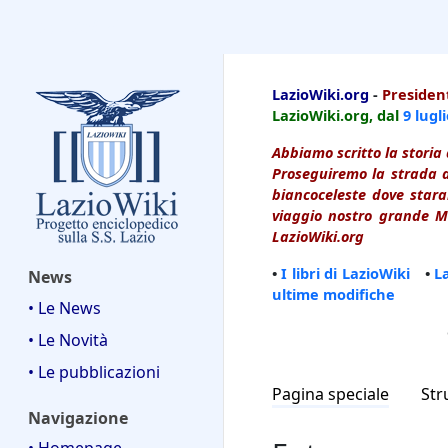
LazioWiki
LazioWiki.org
-
President
LazioWiki.org, dal
9 lugl
Abbiamo scritto la storia 
Proseguiremo la strada d
biancoceleste dove starai
viaggio nostro grande Ma
LazioWiki.org
•
I libri di LazioWiki
•
L
News
ultime modifiche
• Le News
• Le Novità
• Le pubblicazioni
Pagina speciale
Str
Navigazione