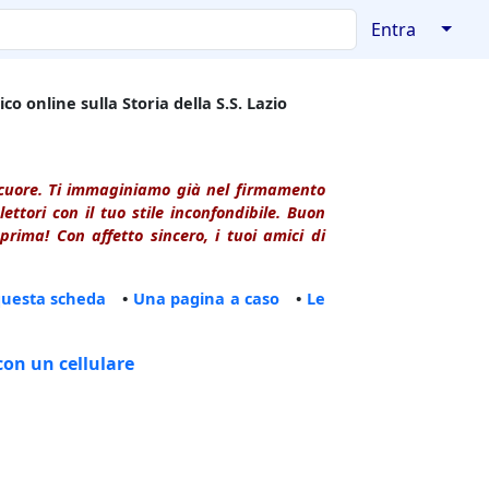
↓
Entra
co online sulla Storia della S.S. Lazio
l cuore. Ti immaginiamo già nel firmamento
ttori con il tuo stile inconfondibile. Buon
rima! Con affetto sincero, i tuoi amici di
questa scheda
•
Una pagina a caso
•
Le
con un cellulare