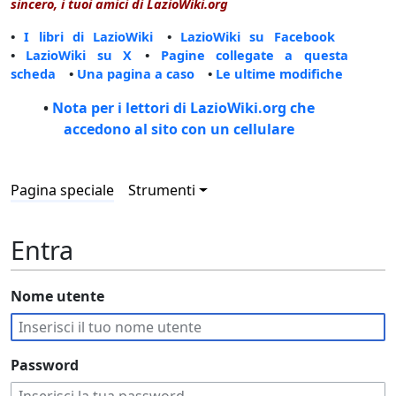
sincero, i tuoi amici di LazioWiki.org
•
I libri di LazioWiki
•
LazioWiki su Facebook
•
LazioWiki su X
•
Pagine collegate a questa
scheda
•
Una pagina a caso
•
Le ultime modifiche
•
Nota per i lettori di LazioWiki.org che
accedono al sito con un cellulare
Pagina speciale
Strumenti
Entra
Nome utente
Password