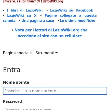
sincero, i tuoi amici di LazioWiki.org
•
I libri di LazioWiki
•
LazioWiki su Facebook
•
LazioWiki su X
•
Pagine collegate a questa
scheda
•
Una pagina a caso
•
Le ultime modifiche
•
Nota per i lettori di LazioWiki.org che
accedono al sito con un cellulare
Pagina speciale
Strumenti
Entra
Nome utente
Password