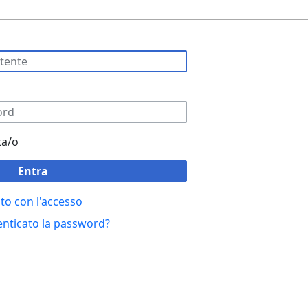
ta/o
Entra
to con l'accesso
enticato la password?