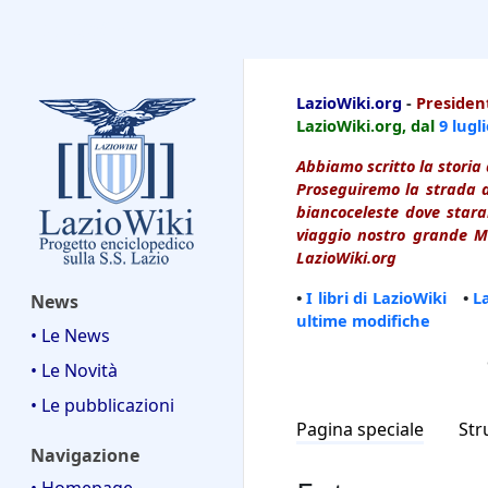
LazioWiki
LazioWiki.org
-
President
LazioWiki.org, dal
9 lugl
Abbiamo scritto la storia 
Proseguiremo la strada d
biancoceleste dove starai
viaggio nostro grande Ma
LazioWiki.org
•
I libri di LazioWiki
•
L
News
ultime modifiche
• Le News
• Le Novità
• Le pubblicazioni
Pagina speciale
Str
Navigazione