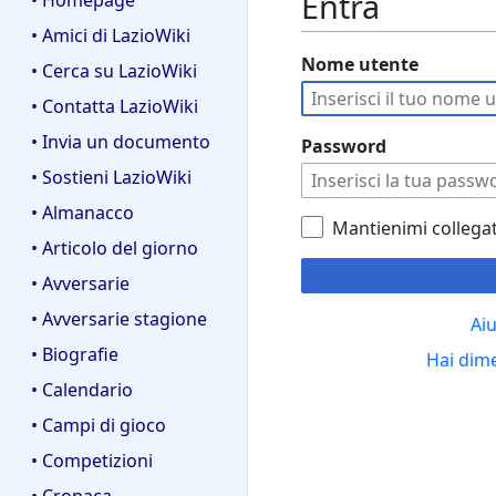
Entra
• Homepage
• Amici di LazioWiki
Nome utente
• Cerca su LazioWiki
• Contatta LazioWiki
• Invia un documento
Password
• Sostieni LazioWiki
• Almanacco
Mantienimi collega
• Articolo del giorno
• Avversarie
• Avversarie stagione
Aiu
• Biografie
Hai dim
• Calendario
• Campi di gioco
• Competizioni
• Cronaca