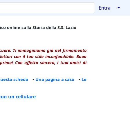
↓
Entra
co online sulla Storia della S.S. Lazio
l cuore. Ti immaginiamo già nel firmamento
ttori con il tuo stile inconfondibile. Buon
rima! Con affetto sincero, i tuoi amici di
questa scheda
•
Una pagina a caso
•
Le
con un cellulare