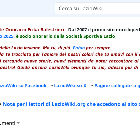
e Onorario Erika Balestrieri
- Dal 2007 il primo sito enciclopedi
io
2025
, è socio onorario della Società Sportiva Lazio
della Lazio insieme. Ma tu, di più.
Fabio
per sempre...
a te tracciata per l'amore dei nostri colori che tu amavi con i
 cercando nuove storie, nuovi elementi da poter raccontare ai le
estro! Guida ancora LazioWiki ovunque tu sia, adesso più di p
azioWiki su Facebook
•
LazioWiki su X
•
Pagine collegate a 
•
Nota per i lettori di LazioWiki.org che accedono al sito 
umenti