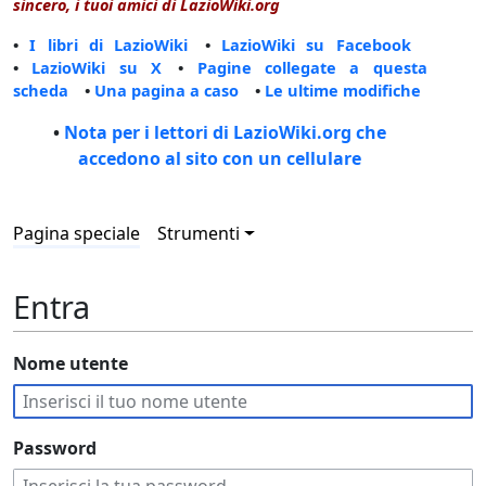
sincero, i tuoi amici di LazioWiki.org
•
I libri di LazioWiki
•
LazioWiki su Facebook
•
LazioWiki su X
•
Pagine collegate a questa
scheda
•
Una pagina a caso
•
Le ultime modifiche
•
Nota per i lettori di LazioWiki.org che
accedono al sito con un cellulare
Pagina speciale
Strumenti
Entra
Nome utente
Password