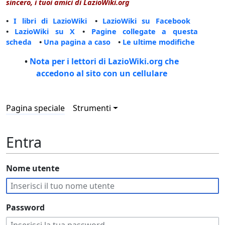
sincero, i tuoi amici di LazioWiki.org
•
I libri di LazioWiki
•
LazioWiki su Facebook
•
LazioWiki su X
•
Pagine collegate a questa
scheda
•
Una pagina a caso
•
Le ultime modifiche
•
Nota per i lettori di LazioWiki.org che
accedono al sito con un cellulare
Pagina speciale
Strumenti
Entra
Nome utente
Password