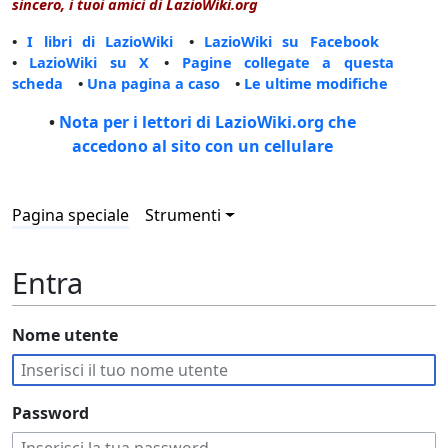
sincero, i tuoi amici di LazioWiki.org
•
I libri di LazioWiki
•
LazioWiki su Facebook
•
LazioWiki su X
•
Pagine collegate a questa
scheda
•
Una pagina a caso
•
Le ultime modifiche
•
Nota per i lettori di LazioWiki.org che
accedono al sito con un cellulare
Pagina speciale
Strumenti
Entra
Nome utente
Password