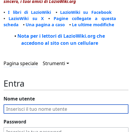
sincero, i tuoi amici di LazioWiki.org
•
I libri di LazioWiki
•
LazioWiki su Facebook
•
LazioWiki su X
•
Pagine collegate a questa
scheda
•
Una pagina a caso
•
Le ultime modifiche
•
Nota per i lettori di LazioWiki.org che
accedono al sito con un cellulare
Pagina speciale
Strumenti
Entra
Nome utente
Password