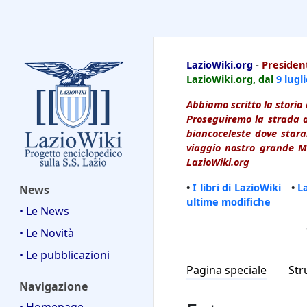
LazioWiki
LazioWiki.org
-
President
LazioWiki.org, dal
9 lugl
Abbiamo scritto la storia 
Proseguiremo la strada d
biancoceleste dove starai
viaggio nostro grande Ma
LazioWiki.org
•
I libri di LazioWiki
•
L
News
ultime modifiche
• Le News
• Le Novità
• Le pubblicazioni
Pagina speciale
Str
Navigazione