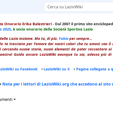
e Onorario Erika Balestrieri
- Dal 2007 il primo sito enciclopedi
io
2025
, è socio onorario della Società Sportiva Lazio
della Lazio insieme. Ma tu, di più.
Fabio
per sempre...
a te tracciata per l'amore dei nostri colori che tu amavi con i
 cercando nuove storie, nuovi elementi da poter raccontare ai le
estro! Guida ancora LazioWiki ovunque tu sia, adesso più di p
azioWiki su Facebook
•
LazioWiki su X
•
Pagine collegate a 
•
Nota per i lettori di LazioWiki.org che accedono al sito 
umenti