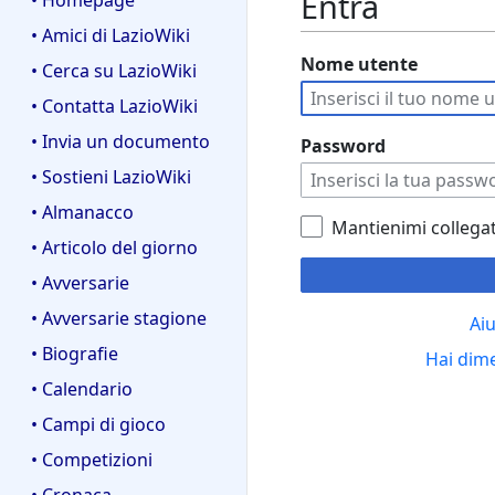
Entra
• Homepage
• Amici di LazioWiki
Nome utente
• Cerca su LazioWiki
• Contatta LazioWiki
• Invia un documento
Password
• Sostieni LazioWiki
• Almanacco
Mantienimi collega
• Articolo del giorno
• Avversarie
• Avversarie stagione
Aiu
• Biografie
Hai dim
• Calendario
• Campi di gioco
• Competizioni
• Cronaca