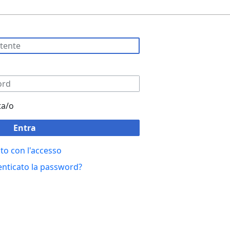
ta/o
Entra
to con l'accesso
enticato la password?