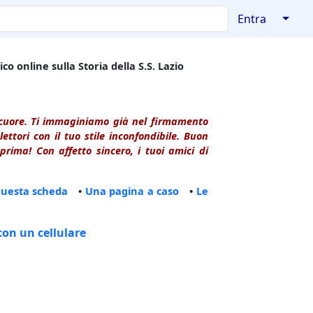
↓
Entra
co online sulla Storia della S.S. Lazio
l cuore. Ti immaginiamo già nel firmamento
ttori con il tuo stile inconfondibile. Buon
rima! Con affetto sincero, i tuoi amici di
questa scheda
•
Una pagina a caso
•
Le
con un cellulare