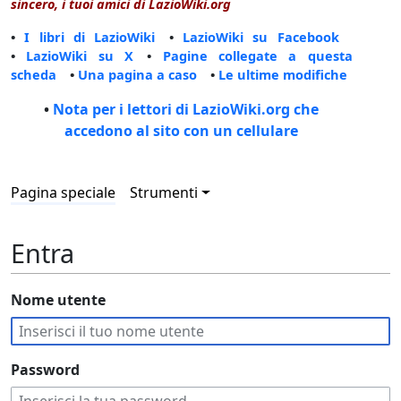
sincero, i tuoi amici di LazioWiki.org
•
I libri di LazioWiki
•
LazioWiki su Facebook
•
LazioWiki su X
•
Pagine collegate a questa
scheda
•
Una pagina a caso
•
Le ultime modifiche
•
Nota per i lettori di LazioWiki.org che
accedono al sito con un cellulare
Pagina speciale
Strumenti
Entra
Nome utente
Password