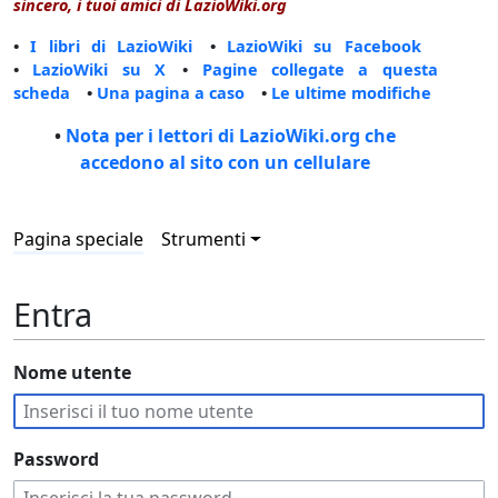
sincero, i tuoi amici di LazioWiki.org
•
I libri di LazioWiki
•
LazioWiki su Facebook
•
LazioWiki su X
•
Pagine collegate a questa
scheda
•
Una pagina a caso
•
Le ultime modifiche
•
Nota per i lettori di LazioWiki.org che
accedono al sito con un cellulare
Pagina speciale
Strumenti
Entra
Nome utente
Password