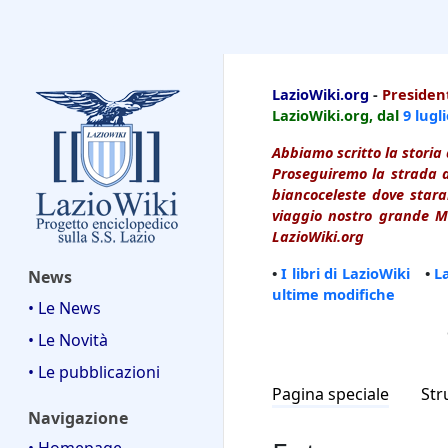
LazioWiki
LazioWiki.org
-
President
LazioWiki.org, dal
9 lugl
Abbiamo scritto la storia 
Proseguiremo la strada d
biancoceleste dove starai
viaggio nostro grande Ma
LazioWiki.org
•
I libri di LazioWiki
•
L
News
ultime modifiche
• Le News
• Le Novità
• Le pubblicazioni
Pagina speciale
Str
Navigazione