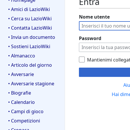
Entra
• Homepage
• Amici di LazioWiki
Nome utente
• Cerca su LazioWiki
• Contatta LazioWiki
• Invia un documento
Password
• Sostieni LazioWiki
• Almanacco
Mantienimi collega
• Articolo del giorno
• Avversarie
• Avversarie stagione
Aiu
• Biografie
Hai dim
• Calendario
• Campi di gioco
• Competizioni
• Cronaca