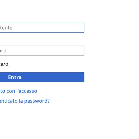
ta/o
Entra
to con l'accesso
enticato la password?