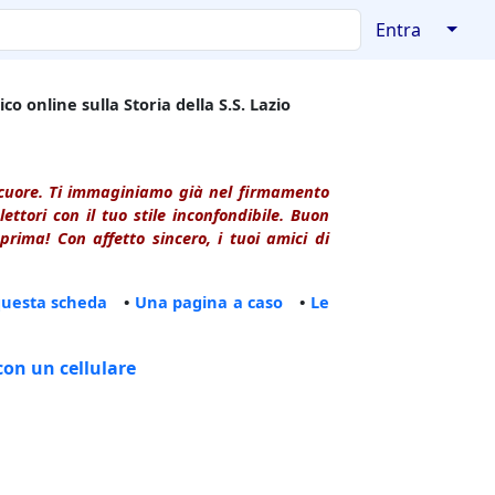
↓
Entra
co online sulla Storia della S.S. Lazio
l cuore. Ti immaginiamo già nel firmamento
ttori con il tuo stile inconfondibile. Buon
rima! Con affetto sincero, i tuoi amici di
questa scheda
•
Una pagina a caso
•
Le
con un cellulare