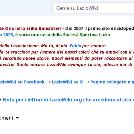
e Onorario Erika Balestrieri
- Dal 2007 il primo sito enciclopedi
io
2025
, è socio onorario della Società Sportiva Lazio
della Lazio insieme. Ma tu, di più.
Fabio
per sempre...
a te tracciata per l'amore dei nostri colori che tu amavi con i
 cercando nuove storie, nuovi elementi da poter raccontare ai le
estro! Guida ancora LazioWiki ovunque tu sia, adesso più di p
azioWiki su Facebook
•
LazioWiki su X
•
Pagine collegate a 
•
Nota per i lettori di LazioWiki.org che accedono al sito 
umenti