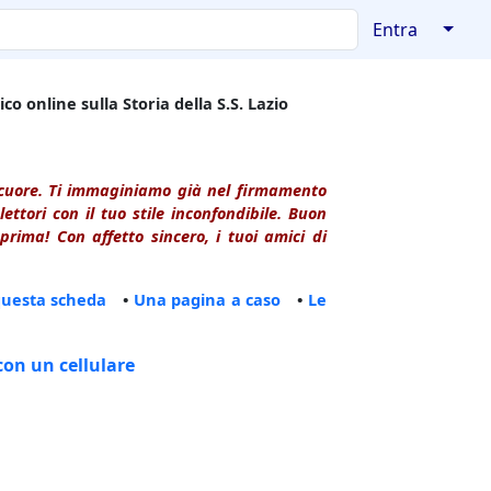
↓
Entra
co online sulla Storia della S.S. Lazio
l cuore. Ti immaginiamo già nel firmamento
ttori con il tuo stile inconfondibile. Buon
rima! Con affetto sincero, i tuoi amici di
questa scheda
•
Una pagina a caso
•
Le
con un cellulare