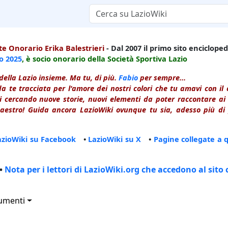
e Onorario Erika Balestrieri
- Dal 2007 il primo sito enciclopedi
io
2025
, è socio onorario della Società Sportiva Lazio
della Lazio insieme. Ma tu, di più.
Fabio
per sempre...
a te tracciata per l'amore dei nostri colori che tu amavi con i
 cercando nuove storie, nuovi elementi da poter raccontare ai le
estro! Guida ancora LazioWiki ovunque tu sia, adesso più di p
azioWiki su Facebook
•
LazioWiki su X
•
Pagine collegate a 
•
Nota per i lettori di LazioWiki.org che accedono al sito 
umenti