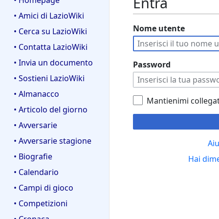
Entra
• Homepage
• Amici di LazioWiki
Nome utente
• Cerca su LazioWiki
• Contatta LazioWiki
• Invia un documento
Password
• Sostieni LazioWiki
• Almanacco
Mantienimi collega
• Articolo del giorno
• Avversarie
• Avversarie stagione
Aiu
• Biografie
Hai dim
• Calendario
• Campi di gioco
• Competizioni
• Cronaca