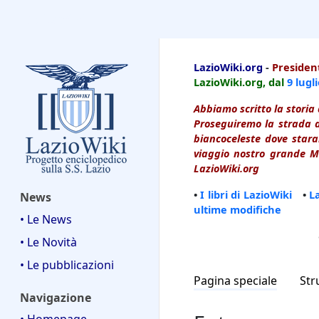
LazioWiki
LazioWiki.org
-
President
LazioWiki.org, dal
9 lugl
Abbiamo scritto la storia 
Proseguiremo la strada d
biancoceleste dove starai
viaggio nostro grande Ma
LazioWiki.org
•
I libri di LazioWiki
•
L
News
ultime modifiche
• Le News
• Le Novità
• Le pubblicazioni
Pagina speciale
Str
Navigazione