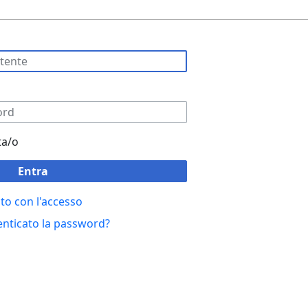
ta/o
Entra
to con l'accesso
enticato la password?