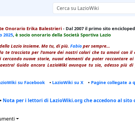
e Onorario Erika Balestrieri
- Dal 2007 il primo sito enciclopedi
io
2025
, è socio onorario della Società Sportiva Lazio
della Lazio insieme. Ma tu, di più.
Fabio
per sempre...
a te tracciata per l'amore dei nostri colori che tu amavi con i
 cercando nuove storie, nuovi elementi da poter raccontare ai le
estro! Guida ancora LazioWiki ovunque tu sia, adesso più di p
azioWiki su Facebook
•
LazioWiki su X
•
Pagine collegate a 
•
Nota per i lettori di LazioWiki.org che accedono al sito 
umenti