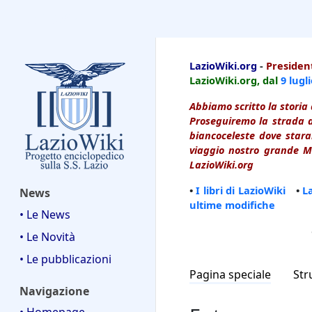
LazioWiki
LazioWiki.org
-
President
LazioWiki.org, dal
9 lugl
Abbiamo scritto la storia 
Proseguiremo la strada d
biancoceleste dove starai
viaggio nostro grande Ma
LazioWiki.org
•
I libri di LazioWiki
•
L
News
ultime modifiche
• Le News
• Le Novità
• Le pubblicazioni
Pagina speciale
Str
Navigazione