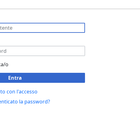
ta/o
Entra
to con l'accesso
enticato la password?