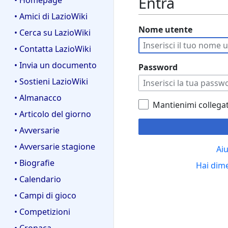
Entra
• Homepage
• Amici di LazioWiki
Nome utente
• Cerca su LazioWiki
• Contatta LazioWiki
• Invia un documento
Password
• Sostieni LazioWiki
• Almanacco
Mantienimi collega
• Articolo del giorno
• Avversarie
• Avversarie stagione
Aiu
• Biografie
Hai dim
• Calendario
• Campi di gioco
• Competizioni
• Cronaca