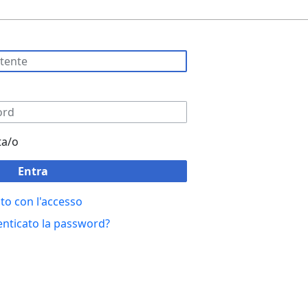
ta/o
Entra
to con l'accesso
enticato la password?