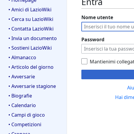
Entra
• Homepage
• Amici di LazioWiki
Nome utente
• Cerca su LazioWiki
• Contatta LazioWiki
• Invia un documento
Password
• Sostieni LazioWiki
• Almanacco
Mantienimi collega
• Articolo del giorno
• Avversarie
• Avversarie stagione
Aiu
• Biografie
Hai dim
• Calendario
• Campi di gioco
• Competizioni
• Cronaca