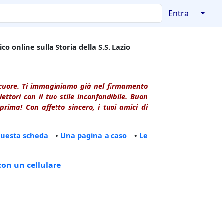
↓
Entra
co online sulla Storia della S.S. Lazio
l cuore. Ti immaginiamo già nel firmamento
ttori con il tuo stile inconfondibile. Buon
rima! Con affetto sincero, i tuoi amici di
questa scheda
•
Una pagina a caso
•
Le
con un cellulare