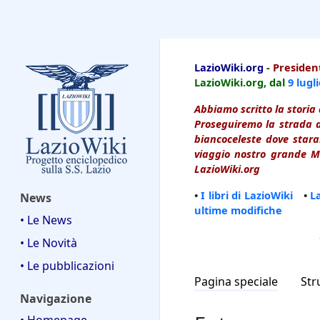
LazioWiki
LazioWiki.org
-
President
LazioWiki.org, dal
9 lugl
Abbiamo scritto la storia 
Proseguiremo la strada d
biancoceleste dove starai
viaggio nostro grande Ma
LazioWiki.org
•
I libri di LazioWiki
•
L
News
ultime modifiche
• Le News
• Le Novità
• Le pubblicazioni
Pagina speciale
Str
Navigazione