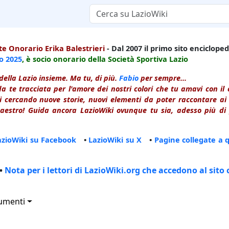
e Onorario Erika Balestrieri
- Dal 2007 il primo sito enciclopedi
io
2025
, è socio onorario della Società Sportiva Lazio
della Lazio insieme. Ma tu, di più.
Fabio
per sempre...
a te tracciata per l'amore dei nostri colori che tu amavi con i
 cercando nuove storie, nuovi elementi da poter raccontare ai le
estro! Guida ancora LazioWiki ovunque tu sia, adesso più di p
azioWiki su Facebook
•
LazioWiki su X
•
Pagine collegate a 
•
Nota per i lettori di LazioWiki.org che accedono al sito 
umenti