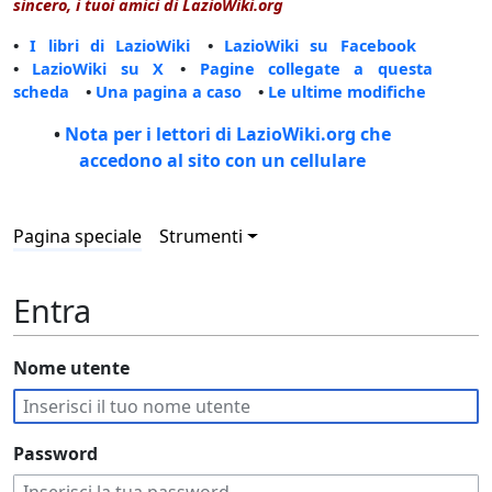
sincero, i tuoi amici di LazioWiki.org
•
I libri di LazioWiki
•
LazioWiki su Facebook
•
LazioWiki su X
•
Pagine collegate a questa
scheda
•
Una pagina a caso
•
Le ultime modifiche
•
Nota per i lettori di LazioWiki.org che
accedono al sito con un cellulare
Pagina speciale
Strumenti
Entra
Nome utente
Password