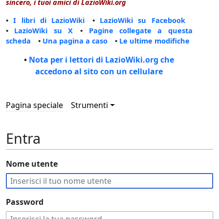
sincero, i tuoi amici di LazioWiki.org
•
I libri di LazioWiki
•
LazioWiki su Facebook
•
LazioWiki su X
•
Pagine collegate a questa
scheda
•
Una pagina a caso
•
Le ultime modifiche
•
Nota per i lettori di LazioWiki.org che
accedono al sito con un cellulare
Pagina speciale
Strumenti
Entra
Nome utente
Password