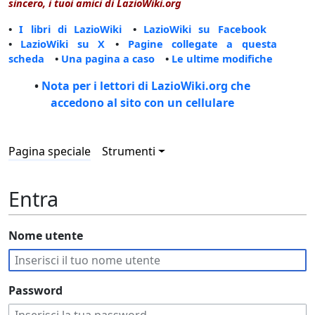
sincero, i tuoi amici di LazioWiki.org
•
I libri di LazioWiki
•
LazioWiki su Facebook
•
LazioWiki su X
•
Pagine collegate a questa
scheda
•
Una pagina a caso
•
Le ultime modifiche
•
Nota per i lettori di LazioWiki.org che
accedono al sito con un cellulare
Pagina speciale
Strumenti
Entra
Nome utente
Password