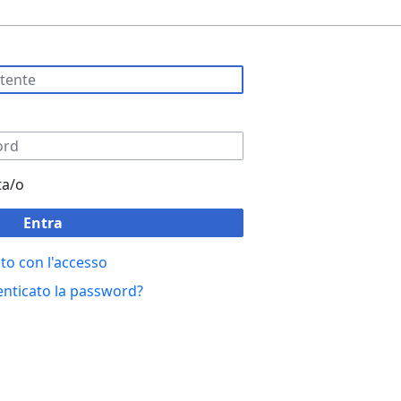
ta/o
Entra
to con l'accesso
enticato la password?