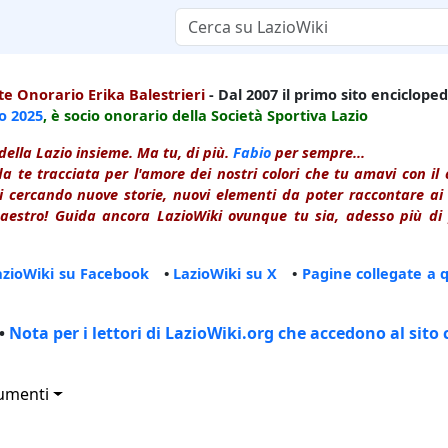
e Onorario Erika Balestrieri
- Dal 2007 il primo sito enciclopedi
io
2025
, è socio onorario della Società Sportiva Lazio
della Lazio insieme. Ma tu, di più.
Fabio
per sempre...
a te tracciata per l'amore dei nostri colori che tu amavi con i
 cercando nuove storie, nuovi elementi da poter raccontare ai le
estro! Guida ancora LazioWiki ovunque tu sia, adesso più di p
azioWiki su Facebook
•
LazioWiki su X
•
Pagine collegate a 
•
Nota per i lettori di LazioWiki.org che accedono al sito 
umenti