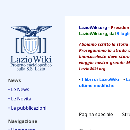
LazioWiki
LazioWiki.org
-
President
LazioWiki.org, dal
9 lugl
Abbiamo scritto la storia 
Proseguiremo la strada d
biancoceleste dove starai
viaggio nostro grande Ma
LazioWiki.org
•
I libri di LazioWiki
•
L
News
ultime modifiche
• Le News
• Le Novità
• Le pubblicazioni
Pagina speciale
Str
Navigazione