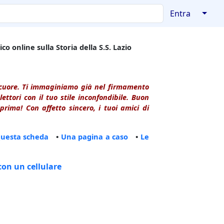
↓
Entra
co online sulla Storia della S.S. Lazio
l cuore. Ti immaginiamo già nel firmamento
ttori con il tuo stile inconfondibile. Buon
rima! Con affetto sincero, i tuoi amici di
questa scheda
•
Una pagina a caso
•
Le
con un cellulare