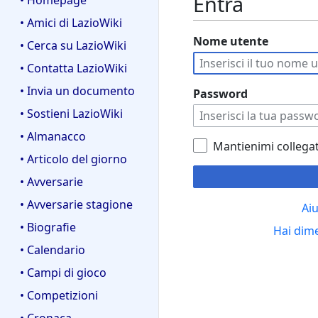
Entra
• Homepage
• Amici di LazioWiki
Nome utente
• Cerca su LazioWiki
• Contatta LazioWiki
• Invia un documento
Password
• Sostieni LazioWiki
• Almanacco
Mantienimi collega
• Articolo del giorno
• Avversarie
• Avversarie stagione
Aiu
• Biografie
Hai dim
• Calendario
• Campi di gioco
• Competizioni
• Cronaca