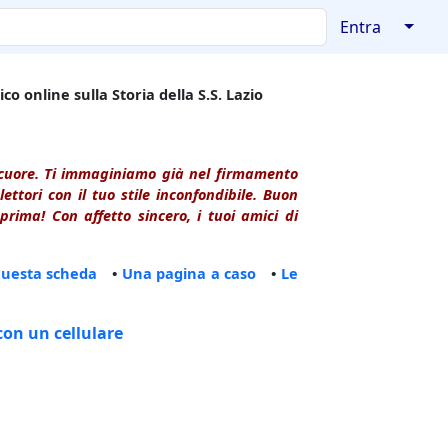
↓
Entra
co online sulla Storia della S.S. Lazio
l cuore. Ti immaginiamo già nel firmamento
ttori con il tuo stile inconfondibile. Buon
rima! Con affetto sincero, i tuoi amici di
questa scheda
•
Una pagina a caso
•
Le
con un cellulare