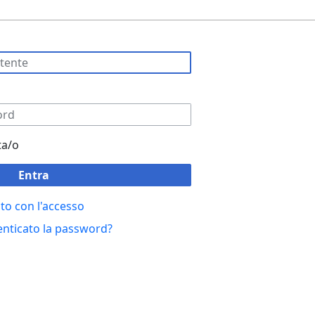
ta/o
Entra
to con l'accesso
enticato la password?