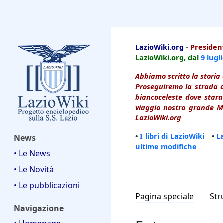
LazioWiki
LazioWiki.org
-
President
LazioWiki.org, dal
9 lugl
Abbiamo scritto la storia 
Proseguiremo la strada d
biancoceleste dove starai
viaggio nostro grande Ma
LazioWiki.org
•
I libri di LazioWiki
•
L
News
ultime modifiche
• Le News
• Le Novità
• Le pubblicazioni
Pagina speciale
Str
Navigazione