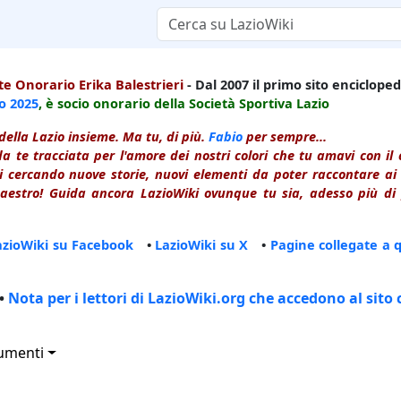
e Onorario Erika Balestrieri
- Dal 2007 il primo sito enciclopedi
io
2025
, è socio onorario della Società Sportiva Lazio
della Lazio insieme. Ma tu, di più.
Fabio
per sempre...
a te tracciata per l'amore dei nostri colori che tu amavi con i
 cercando nuove storie, nuovi elementi da poter raccontare ai le
estro! Guida ancora LazioWiki ovunque tu sia, adesso più di p
azioWiki su Facebook
•
LazioWiki su X
•
Pagine collegate a 
•
Nota per i lettori di LazioWiki.org che accedono al sito 
umenti