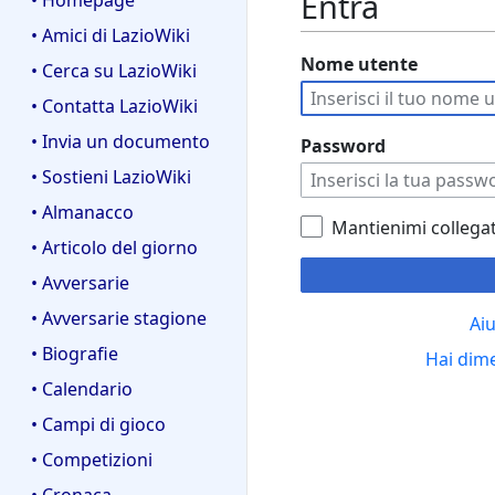
Entra
• Homepage
• Amici di LazioWiki
Nome utente
• Cerca su LazioWiki
• Contatta LazioWiki
• Invia un documento
Password
• Sostieni LazioWiki
• Almanacco
Mantienimi collega
• Articolo del giorno
• Avversarie
• Avversarie stagione
Aiu
• Biografie
Hai dim
• Calendario
• Campi di gioco
• Competizioni
• Cronaca