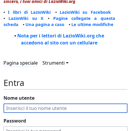
sincero, i tuoi amici di LazioWiki.org
•
I libri di LazioWiki
•
LazioWiki su Facebook
•
LazioWiki su X
•
Pagine collegate a questa
scheda
•
Una pagina a caso
•
Le ultime modifiche
•
Nota per i lettori di LazioWiki.org che
accedono al sito con un cellulare
Pagina speciale
Strumenti
Entra
Nome utente
Password