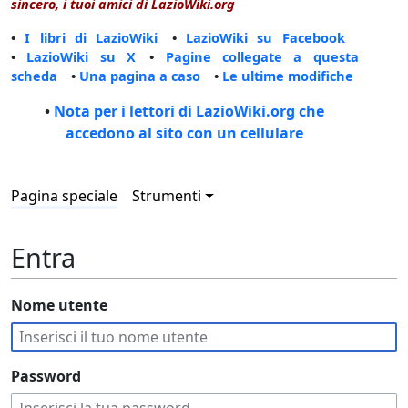
sincero, i tuoi amici di LazioWiki.org
•
I libri di LazioWiki
•
LazioWiki su Facebook
•
LazioWiki su X
•
Pagine collegate a questa
scheda
•
Una pagina a caso
•
Le ultime modifiche
•
Nota per i lettori di LazioWiki.org che
accedono al sito con un cellulare
Pagina speciale
Strumenti
Entra
Nome utente
Password