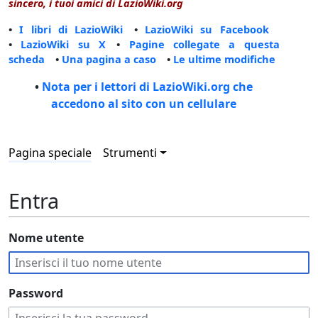
sincero, i tuoi amici di LazioWiki.org
•
I libri di LazioWiki
•
LazioWiki su Facebook
•
LazioWiki su X
•
Pagine collegate a questa
scheda
•
Una pagina a caso
•
Le ultime modifiche
•
Nota per i lettori di LazioWiki.org che
accedono al sito con un cellulare
Pagina speciale
Strumenti
Entra
Nome utente
Password