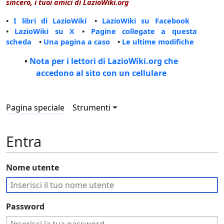
sincero, i tuoi amici di LazioWiki.org
•
I libri di LazioWiki
•
LazioWiki su Facebook
•
LazioWiki su X
•
Pagine collegate a questa
scheda
•
Una pagina a caso
•
Le ultime modifiche
•
Nota per i lettori di LazioWiki.org che
accedono al sito con un cellulare
Pagina speciale
Strumenti
Entra
Nome utente
Password