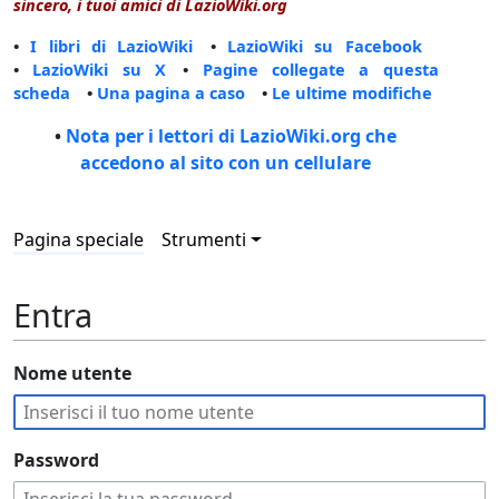
sincero, i tuoi amici di LazioWiki.org
•
I libri di LazioWiki
•
LazioWiki su Facebook
•
LazioWiki su X
•
Pagine collegate a questa
scheda
•
Una pagina a caso
•
Le ultime modifiche
•
Nota per i lettori di LazioWiki.org che
accedono al sito con un cellulare
Pagina speciale
Strumenti
Entra
Nome utente
Password