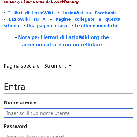
sincero, i tuoi amici di LazioWiki.org
•
I libri di LazioWiki
•
LazioWiki su Facebook
•
LazioWiki su X
•
Pagine collegate a questa
scheda
•
Una pagina a caso
•
Le ultime modifiche
•
Nota per i lettori di LazioWiki.org che
accedono al sito con un cellulare
Pagina speciale
Strumenti
Entra
Nome utente
Password