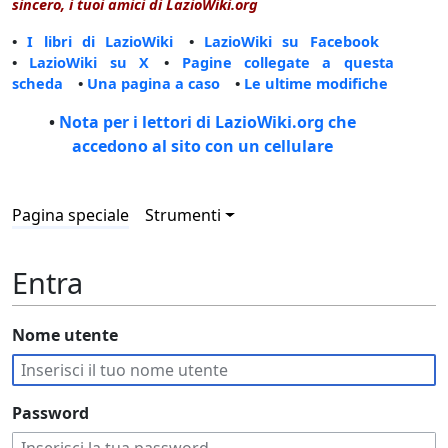
sincero, i tuoi amici di LazioWiki.org
•
I libri di LazioWiki
•
LazioWiki su Facebook
•
LazioWiki su X
•
Pagine collegate a questa
scheda
•
Una pagina a caso
•
Le ultime modifiche
•
Nota per i lettori di LazioWiki.org che
accedono al sito con un cellulare
Pagina speciale
Strumenti
Entra
Nome utente
Password