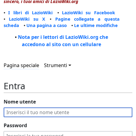
sincero, i tuoi amici di LazioWiki.org
•
I libri di LazioWiki
•
LazioWiki su Facebook
•
LazioWiki su X
•
Pagine collegate a questa
scheda
•
Una pagina a caso
•
Le ultime modifiche
•
Nota per i lettori di LazioWiki.org che
accedono al sito con un cellulare
Pagina speciale
Strumenti
Entra
Nome utente
Password