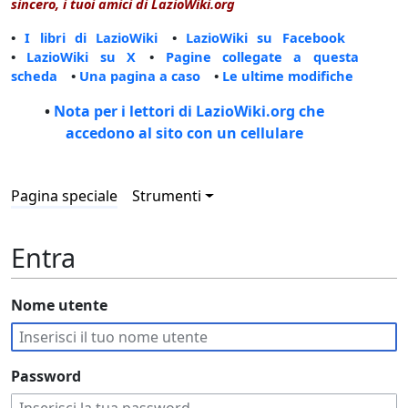
sincero, i tuoi amici di LazioWiki.org
•
I libri di LazioWiki
•
LazioWiki su Facebook
•
LazioWiki su X
•
Pagine collegate a questa
scheda
•
Una pagina a caso
•
Le ultime modifiche
•
Nota per i lettori di LazioWiki.org che
accedono al sito con un cellulare
Pagina speciale
Strumenti
Entra
Nome utente
Password