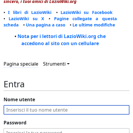
sincero, i tuoi amici di LazioWiki.org
•
I libri di LazioWiki
•
LazioWiki su Facebook
•
LazioWiki su X
•
Pagine collegate a questa
scheda
•
Una pagina a caso
•
Le ultime modifiche
•
Nota per i lettori di LazioWiki.org che
accedono al sito con un cellulare
Pagina speciale
Strumenti
Entra
Nome utente
Password